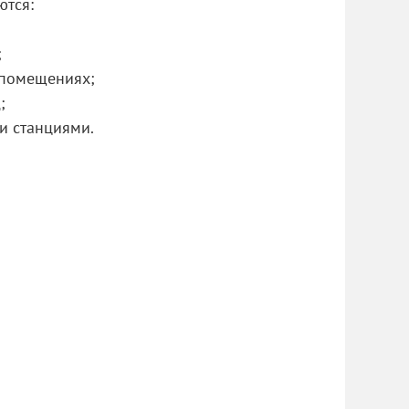
тся:
;
 помещениях;
;
и станциями.