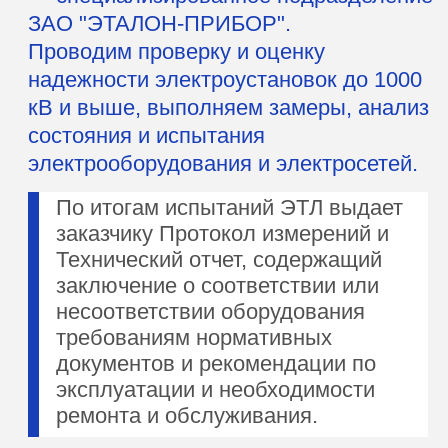
предъявления в контролирующие
органы.
Электролаборатория оснащена
современным
сертифицированным
измерительным оборудованием,
что позволяет проводить
следующие работы:
Обследование
электросетей
Испытания для оценки
технического состояния,
работоспособности и
безопасности сетей
различного напряжения и
назначения
Аудит системы
электроснабжения
Комплексная проверка и
анализ состояния, работы и