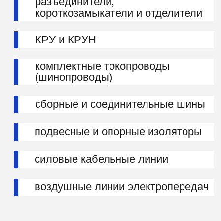
ПОЛУЧИТЬ
КОНСУЛЬТАЦИЮ
СПЕЦИАЛИСТА
ДЕНИШЕВ МАРАТ
РИНАТОВИЧ
+7 (982) 347-64-84
m.denishev@etalon-
chel.ru