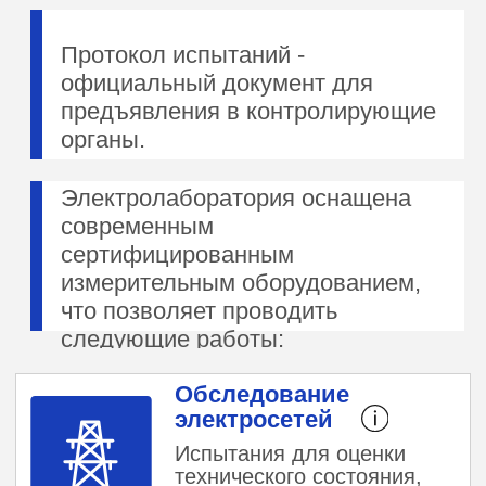
эффективности
энергетической
инфраструктуры в
организации или на объекте
Диагностика
электрических систем
Проверка технического
состояния,
электробезопасности,
работоспособности и
надежности
энергооборудования
Проверка оборудования
на соответствие ПУЭ,
ПТЭЭП и др.
Оценка
электрооборудования на
соответствие нормам ПУЭ,
ПТЭЭП и др. путем
проверки исполнительной
документации, визуального
осмотра и измерения