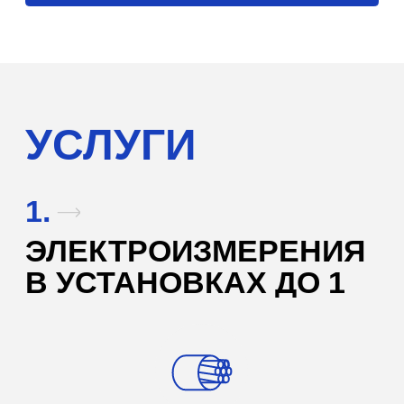
ИСПЫТАНИЯ
ВЫСОКОВОЛЬТНОГО
ОБОРУДОВАНИЯ
силовые трансформаторы
трансформаторы тока и
напряжения
воздушные, элегазовые, вакуумные,
масляные выключатели
выключатели нагрузки
сухие токоограничивающие
реакторы
разрядники и ОПН
предохранители, предохранители-
разъединители
вводы и проходные изоляторы