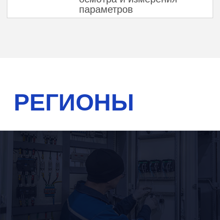
Измерение сопротивления
изоляции кабелей, проводов и
электропроводок
Испытания заземляющих
устройств, молниезащиты и
контуров заземления
Проверка срабатывания
автоматических выключателей