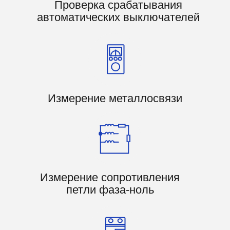
Диагностика электрооборудования
с использованием инфракрасного
излучения:
Выявляем неисправности в
электрооборудовании,
трансформаторах и элементах
автоматизации
Определяем участки перегрева
Без остановки работы
оборудования
Выдаем протокол с
тепловыми картами, зонами
риска и рекомендациями
Узнать стоимость работ