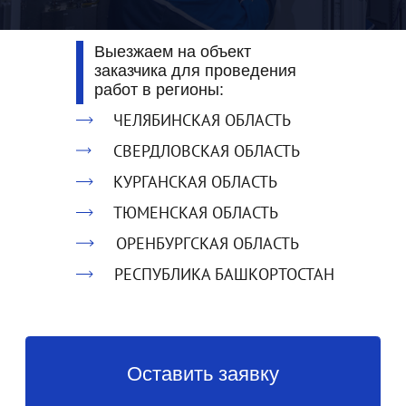
Выезжаем на объект
Измерение металлосвязи
заказчика для проведения
работ в регионы:
ЧЕЛЯБИНСКАЯ ОБЛАСТЬ
СВЕРДЛОВСКАЯ ОБЛАСТЬ
Измерение сопротивления
КУРГАНСКАЯ ОБЛАСТЬ
петли фаза-ноль
ТЮМЕНСКАЯ ОБЛАСТЬ
ОРЕНБУРГСКАЯ ОБЛАСТЬ
РЕСПУБЛИКА БАШКОРТОСТАН
Проверка устройств
защитного отключения
2.