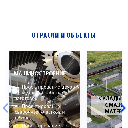
ОТРАСЛИ И ОБЪЕКТЫ
МАШИНОСТРОЕНИЕ
Проектирование цехов
по механообработке
заготовок
СКЛАДЫ Г
СМАЗОЧ
Проектирование
сварочных участков и
МАТЕРИ
цехов
Проектирование