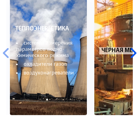
ТЕПЛОЭНЕРГЕТИКА
системы измерения
параметров водно-
ЧЕРНАЯ МЕТ
химического режима
охладители газов
воздухонагреватели