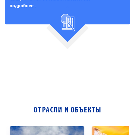
Разработка эксплуатационной документации.
подробнее..
Разработка программ и методик испытаний.
ОТРАСЛИ И ОБЪЕКТЫ