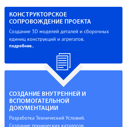
КОНСТРУКТОРСКОЕ
СОПРОВОЖДЕНИЕ ПРОЕКТА
Создание 3D моделей деталей и сборочных
единиц конструкций и агрегатов.
подробнее..
Визуализация разработанных моделей изделий
(рендеринг).
Аэрогидродинамический расчёт методом
конечного объёма.
Теплофизический расчёт методом конечного
объёма.
Расчёт на прочность и устойчивость методом
СОЗДАНИЕ ВНУТРЕННЕЙ И
конечных элементов.
ВСПОМОГАТЕЛЬНОЙ
Создание конструкторской документации (по
ДОКУМЕНТАЦИИ
ЕСКД): чертежи деталей, сборочные чертежи и
Разработка Технический Условий.
спецификации, монтажно-габаритные чертежи.
Создание технических каталогов.