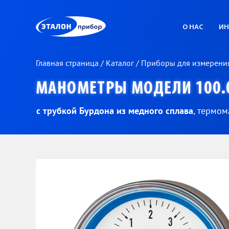
ЭП
О НАС
ИН
Главная страница
/
Каталог
/
Приборы для измерени
МАНОМЕТРЫ МОДЕЛИ 100.
с трубкой Бурдона из медного сплава
, термом