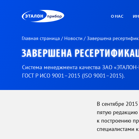
ЭП
О НАС
ИН
Главная страница
/
Новости
/
Завершена ресертифик
ЗАВЕРШЕНА РЕСЕРТИФИКА
Система менеджмента качества ЗАО «ЭТАЛОН-
ГОСТ Р ИСО 9001–2015 (ISO 9001–2015).
В сентябре 2015
пятую редакцию 
к построению пр
специалистами к