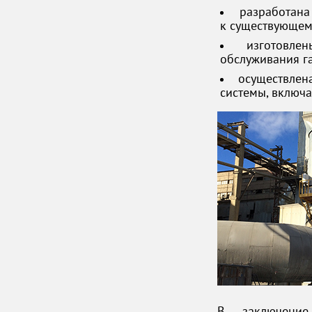
разработана
к существующему
изготовл
обслуживания г
осуществлен
системы, включ
В заключение