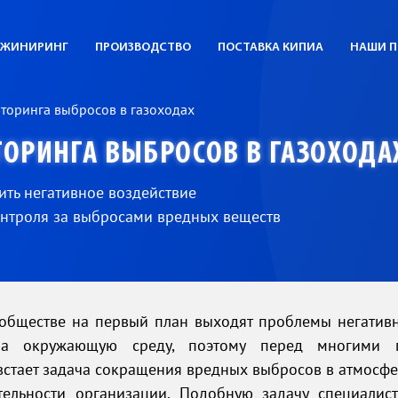
ЖИНИРИНГ
ПРОИЗВОДСТВО
ПОСТАВКА КИПИА
НАШИ П
торинга выбросов в газоходах
ОРИНГА ВЫБРОСОВ В ГАЗОХОДА
ить негативное воздействие
онтроля за выбросами вредных веществ
обществе на первый план выходят проблемы негативн
на окружающую среду, поэтому перед многими
стает задача сокращения вредных выбросов в атмосф
тельности организации. Подобную задачу специали