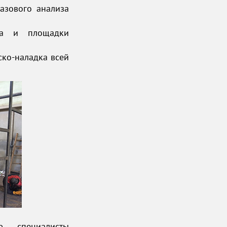
азового анализа
за и площадки
ско-наладка
всей
, специалисты