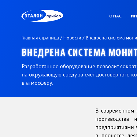
ЭП
О НАС
ИН
Главная страница
/
Новости
/
Внедрена система мони
ВНЕДРЕНА СИСТЕМА МОНИТ
Разработанное оборудование позволит сократ
на окружающую среду за счет достоверного к
в атмосферу.
В современном 
производства 
предприятиями в
в процессе дея