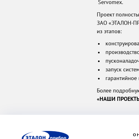
Servomex.
Проект полност
ЗАО «ЭТАЛОН-П
из этапов:
конструирова
производств
пусконаладоч
запуск систе
гарантийное 
Более подробну
«НАШИ ПРОЕКТ
ЭП
О 