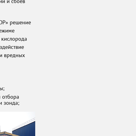
ий и сбоев
ОР»
решение
режиме
и кислорода
оздействие
ми вредных
ы;
и отбора
и зонда;