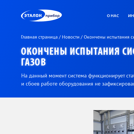
ЭП
О НАС
ИН
Главная страница
/
Новости
/
Окончены испытания си
ОКОНЧЕНЫ ИСПЫТАНИЯ СИ
ГАЗОВ
На данный момент система функционирует ст
и сбоев работе оборудования не зафиксирова