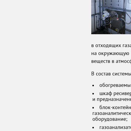
в отходящих газа
на окружающую с
веществ в атмос
В состав системы
обогреваемы
шкаф ресивер
и предназначен
блок-контей
газоаналитичес
оборудование;
газоанализа