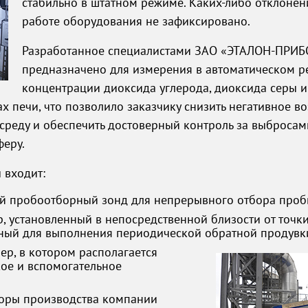
стабильно в штатном режиме.
Каких-либо
отклонен
работе оборудования не зафиксировано.
Разработанное специалистами
ЗАО «ЭТАЛОН-ПРИБ
предназначено для измерения в автоматическом 
концентрации диоксида углерода, диоксида серы 
х печи, что позволило заказчику снизить негативное в
реду и обеспечить достоверный контроль за выброса
феру.
 входит:
й пробоотборный зонд для непрерывного отбора проб
, установленный в непосредственной близости от точк
ный для выполнения периодической обратной продувк
нер
, в котором располагается
кое и вспомогательное
торы производства компании