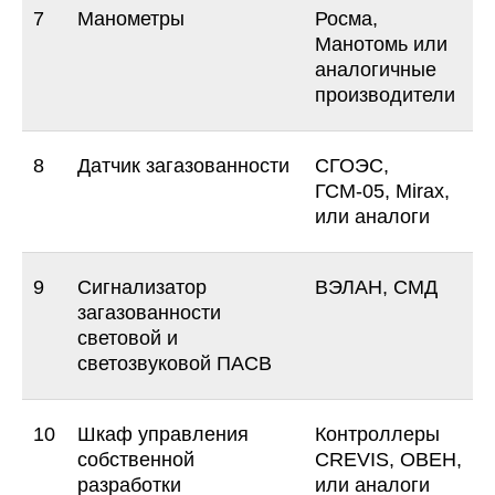
7
Манометры
Росма,
Манотомь или
аналогичные
производители
РАУЛЬ МУХАМЕТОВ
8
Датчик загазованности
СГОЭС,
+7 (951) 467-81-40
ГСМ-05, Mirax,
или аналоги
r.muhametov@etalon-chel.ru
9
Сигнализатор
ВЭЛАН, СМД
загазованности
световой и
светозвуковой ПАСВ
ОСТАВИТЬ ЗАЯВКУ
10
Шкаф управления
Контроллеры
собственной
CREVIS, ОВЕН,
разработки
или аналоги