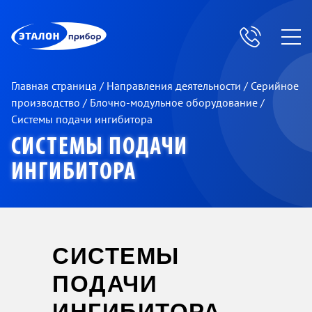
ЭП
Главная страница
/
Направления деятельности
/
Серийное
производство
/
Блочно-модульное оборудование
/
Системы подачи ингибитора
СИСТЕМЫ ПОДАЧИ
ИНГИБИТОРА
СИСТЕМЫ
ПОДАЧИ
ИНГИБИТОРА