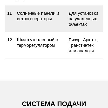
11
Солнечные панели и
Для установки
ветрогенераторы
на удаленных
+7
объектах
Я соглашаюсь на обработку моих
персональных данных в соответствии с
12
Шкаф утепленный с
Ризур, Арктех,
Политикой обработки персональных
терморегулятором
Транстинтек
данных
или аналоги
ОТПРАВИТЬ ЗАЯВКУ
СИСТЕМА ПОДАЧИ