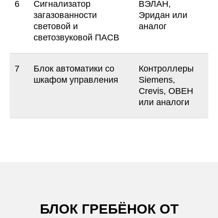
6
Сигнализатор
ВЭЛАН,
ОСТАВИТЬ ЗАЯВКУ
загазованности
Эридан или
световой и
аналог
светозвуковой ПАСВ
7
Блок автоматики со
Контроллеры
шкафом управления
Siemens,
Crevis, ОВЕН
+7
или аналоги
Я соглашаюсь на обработку моих
персональных данных в соответствии с
Политикой обработки персональных
данных
ОТПРАВИТЬ ЗАЯВКУ
БЛОК ГРЕБЁНОК ОТ