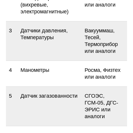
(вихревые,
или аналоги
электромагнитные)
3
Датчики давления,
Вакууммаш,
Температуры
Тесей,
Термоприбор
или аналоги
РАУЛЬ МУХАМЕТОВ
4
Манометры
Росма, Физтех
или аналоги
+7 (951) 467-81-40
5
Датчик загазованности
СГОЭС,
ГСМ-05, ДГС-
r.muhametov@etalon-chel.ru
ЭРИС или
аналоги