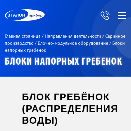
ЭП
Главная страница
/
Направления деятельности
/
Серийное
производство
/
Блочно-модульное оборудование
/
Блоки
напорных гребенок
БЛОКИ НАПОРНЫХ ГРЕБЕНОК
БЛОК ГРЕБЁНОК
(РАСПРЕДЕЛЕНИЯ
ВОДЫ)